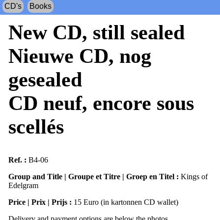
CD's
Books
New CD, still sealed
Nieuwe CD, nog
gesealed
CD neuf, encore sous
scellés
Ref. :
B4-06
Group and Title | Groupe et Titre | Groep en Titel :
Kings of
Edelgram
Price | Prix | Prijs :
15 Euro (in kartonnen CD wallet)
Delivery and payment options are below the photos.